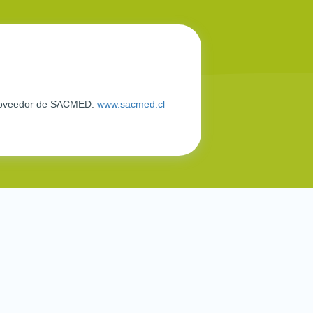
l Proveedor de SACMED.
www.sacmed.cl